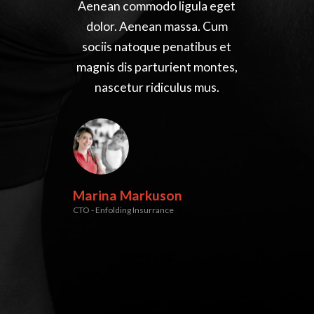
semper nisi. Aenean vulputate
Aenean commodo ligula eget
eleifend tellus. Aenean leo
dolor. Aenean massa. Cum
ligula, porttitor eu, consequat
sociis natoque penatibus et
magnis dis parturient montes,
vitae, eleifend ac, enim.
nascetur ridiculus mus.
Sandra Sanson
CEO - Happy Media
Marina Markuson
CTO - Enfolding Insurrance