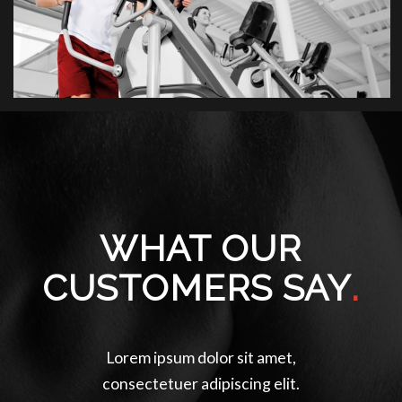
WHAT OUR
CUSTOMERS SAY
.
Lorem ipsum dolor sit amet,
Anteger tincidunt. Cras
dapibus. Vivamus elementum
consectetuer adipiscing elit.